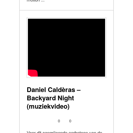
Daniel Caldèras –
Backyard Night
(muziekvideo)
0
0
Voor dit aangrijpende eerbetoon van de